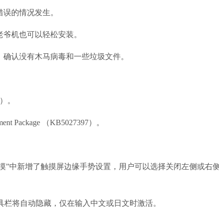
错误的情况发生。
老爷机也可以轻松安装。
，确认没有木马病毒和一些垃圾文件。
21）。
lement Package （KB5027397）。
触摸”中新增了触摸屏边缘手势设置，用户可以选择关闭左侧或右
工具栏将自动隐藏，仅在输入中文或日文时激活。