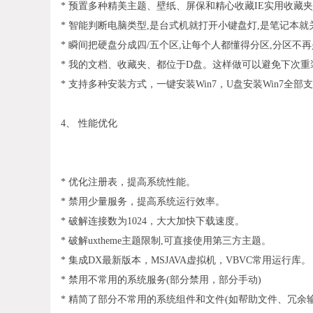
* 预置多种精美主题、壁纸、屏保和精心收藏IE实用收藏
* 智能判断电脑类型,是台式机就打开小键盘灯,是笔记本
* 瞬间把硬盘分成四/五个区,让每个人都懂得分区,分区不
* 我的文档、收藏夹、都位于D盘。这样做可以避免下次
* 支持多种安装方式，一键安装Win7，U盘安装Win7全
4、 性能优化
* 优化注册表，提高系统性能。
* 禁用少量服务，提高系统运行效率。
* 破解连接数为1024，大大加快下载速度。
* 破解uxtheme主题限制,可直接使用第三方主题。
* 集成DX最新版本，MSJAVA虚拟机，VBVC常用运行库。
* 禁用不常用的系统服务(部分禁用，部分手动)
* 精简了部分不常用的系统组件和文件(如帮助文件、冗余