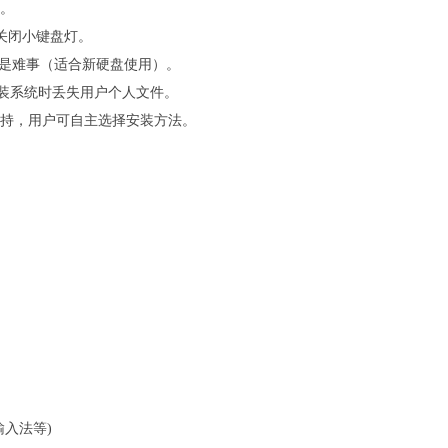
夹。
就关闭小键盘灯。
再是难事（适合新硬盘使用）。
重装系统时丢失用户个人文件。
部支持，用户可自主选择安装方法。
输入法等)