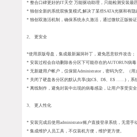
* 整合口碑更好的IT天空 万能驱动助理，只能检测安装
* 独创全新的系统双恢复模式,解决了某些SATA光驱和
* 独创双激活机制，确保系统永久激活，通过微软正版验
2、 更安全
*使用原版母盘，集成最新漏洞补丁，避免恶意软件攻击；
* 安装过程会自动删除各分区下可能存在的AUTORUN病
* 无新建用户帐户，仅保留Administrator，密码为空
* 关闭了硬盘各分区的默认共享(如C$、D$、E$ ……)，
* 离线制作，避免封装中出现的病毒感染，让用户享受安
3、 更人性化
* 安装完成后使用administrator账户直接登录系统，无需
* 集成维护人员工具，不仅装机方便，维护更方便。